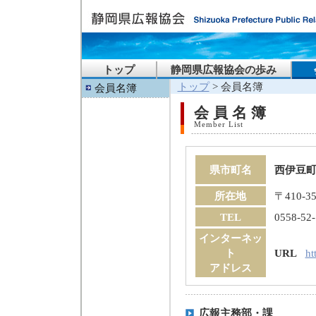
トップ
静岡県広報協会の歩み
トップ
> 会員名簿
会員名簿
会員名簿
Member List
県市町名
西伊豆
所在地
〒410-
TEL
0558-52
インターネッ
ト
URL
ht
アドレス
広報主務部・課