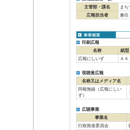
主管部・課名
まち
広報担当者
兼任 
印刷広報
名称
紙型
広報にしいず
Ａ４
視聴覚広報
名称又はメディア名
同報無線（広報にしい
ず）
広聴事業
事業名
行政推進委員会