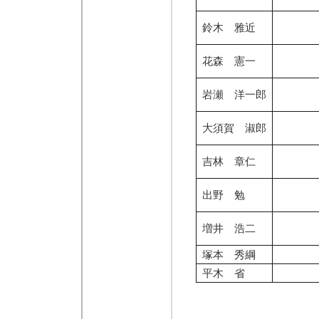
鈴木 雅近
花森 憲一
岩瀬 洋一郎
大須賀 淑郎
吉林 章仁
出野 勉
増井 浩二
塚本 秀綱
平木 省