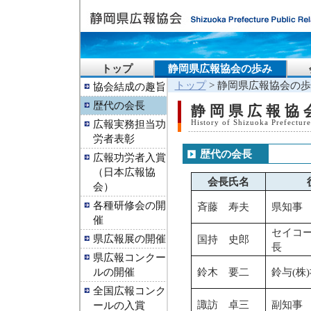
トップ
静岡県広報協会の歩み
トップ
> 静岡県広報協会の歩
協会結成の趣旨
歴代の会長
静岡県広報協
広報実務担当功
History of Shizuoka Prefecture
労者表彰
歴代の会長
広報功労者入賞
（日本広報協
会長氏名
会）
各種研修会の開
斉藤 寿夫
県知事
催
セイコー
県広報展の開催
国持 史郎
長
県広報コンクー
ルの開催
鈴木 要二
鈴与(株
全国広報コンク
諏訪 卓三
副知事
ールの入賞