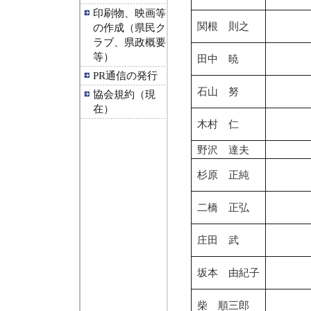
印刷物、映画等
関根 則之
の作成（県民ク
ラブ、県政概要
等）
田中 暁
PR通信の発行
石山 努
協会規約（現
在）
木村 仁
野沢 達夫
杉原 正純
二橋 正弘
庄田 武
坂本 由紀子
柴 順三郎