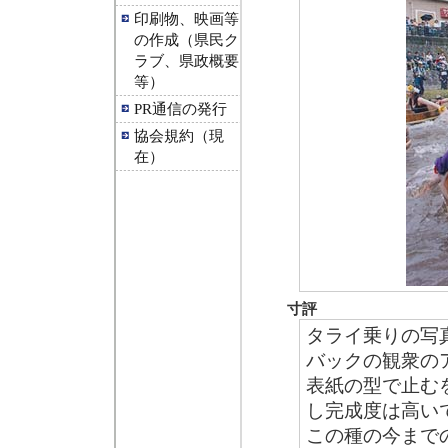
印刷物、映画等
の作成（県民ク
ラブ、県政概要
等）
PR通信の発行
協会規約（現
在）
寸評
タライ乗りの写
バックの観衆の
表紙の型で止む
し完成度は高い
この種の今まで