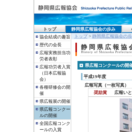
トップ
静岡県広報協会の歩み
トップ
>
静岡県広報協会の歩
協会結成の趣旨
歴代の会長
静岡県広報協
広報実務担当功
History of Shizuoka Prefecture
労者表彰
県広報コンクールの開
広報功労者入賞
（日本広報協
平成19年度
会）
広報写真（一枚写真）
各種研修会の開
奨励賞
広報いと
催
県広報展の開催
県広報コンクー
ルの開催
全国広報コンク
ールの入賞