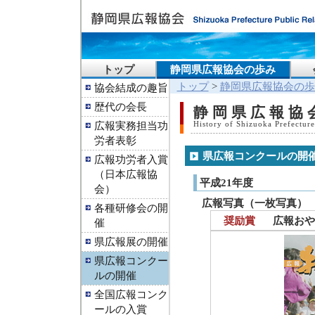
トップ
静岡県広報協会の歩み
トップ
>
静岡県広報協会の歩
協会結成の趣旨
歴代の会長
静岡県広報協
広報実務担当功
History of Shizuoka Prefecture
労者表彰
県広報コンクールの開
広報功労者入賞
（日本広報協
平成21年度
会）
広報写真（一枚写真）
各種研修会の開
奨励賞
広報おや
催
県広報展の開催
県広報コンクー
ルの開催
全国広報コンク
ールの入賞