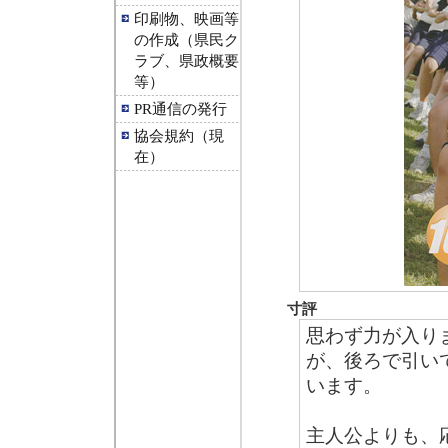
印刷物、映画等
の作成（県民ク
ラブ、県政概要
等）
PR通信の発行
協会規約（現
在）
寸評
思わず力が入り
が、後ろで引い
います。
主人公よりも、