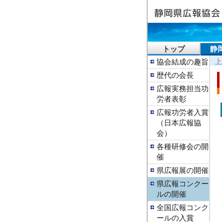
トップ
静
協会結成の趣旨
歴代の会長
広報実務担当功
労者表彰
広報功労者入賞
（日本広報協
会）
各種研修会の開
催
県広報展の開催
県広報コンクー
ルの開催
全国広報コンク
ールの入賞