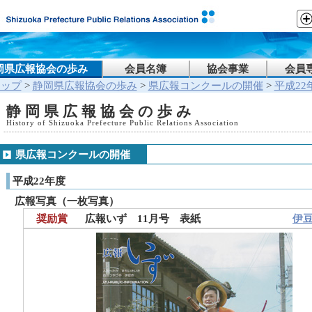
岡県広報協会の歩み
会員名簿
協会事業
会員
トップ
>
静岡県広報協会の歩み
>
県広報コンクールの開催
>
平成22
静岡県広報協会の歩み
History of Shizuoka Prefecture Public Relations Association
県広報コンクールの開催
平成22年度
広報写真（一枚写真）
奨励賞
広報いず 11月号 表紙
伊