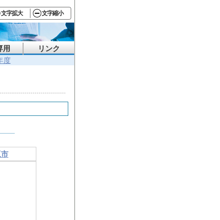
文字拡大
文字縮小
専用
リンク
年度
豆市