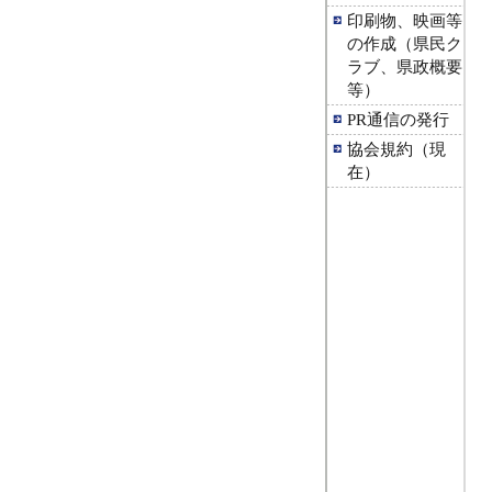
印刷物、映画等
の作成（県民ク
ラブ、県政概要
等）
PR通信の発行
協会規約（現
在）