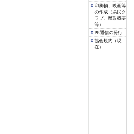
印刷物、映画等
の作成（県民ク
ラブ、県政概要
等）
PR通信の発行
協会規約（現
在）