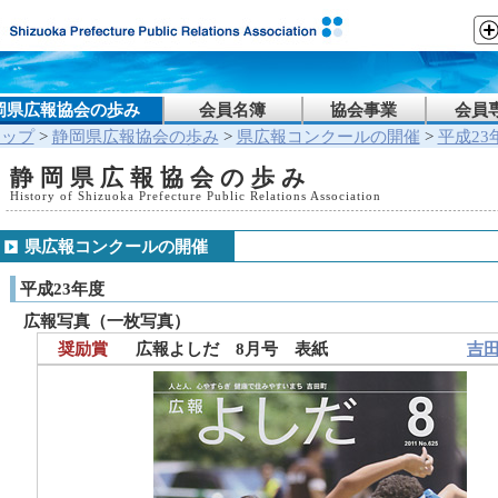
岡県広報協会の歩み
会員名簿
協会事業
会員
トップ
>
静岡県広報協会の歩み
>
県広報コンクールの開催
>
平成23
静岡県広報協会の歩み
History of Shizuoka Prefecture Public Relations Association
県広報コンクールの開催
平成23年度
広報写真（一枚写真）
奨励賞
広報よしだ 8月号 表紙
吉