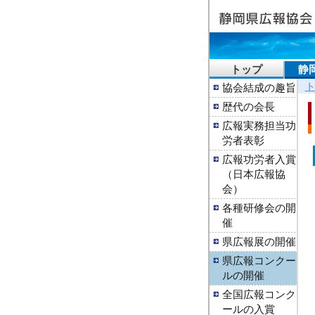
トップ
静
協会結成の趣旨
歴代の会長
広報実務担当功
労者表彰
広報功労者入賞
（日本広報協
会）
各種研修会の開
催
県広報展の開催
県広報コンクー
ルの開催
全国広報コンク
ールの入賞