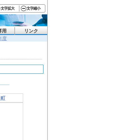
文字拡大
文字縮小
専用
リンク
年度
田町