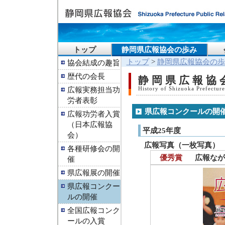
トップ
静岡県広報協会の歩み
トップ
>
静岡県広報協会の歩
協会結成の趣旨
歴代の会長
静岡県広報協
広報実務担当功
History of Shizuoka Prefecture
労者表彰
県広報コンクールの開
広報功労者入賞
（日本広報協
平成25年度
会）
広報写真（一枚写真）
各種研修会の開
優秀賞
広報なが
催
県広報展の開催
県広報コンクー
ルの開催
全国広報コンク
ールの入賞