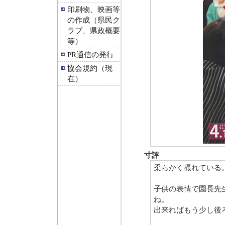
印刷物、映画等
の作成（県民ク
ラブ、県政概要
等）
PR通信の発行
協会規約（現
在）
寸評
柔らかく撮れている
子供の表情で園長先
ね。
出来ればもう少し後