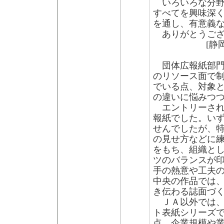
いろいろな分野
すべてを興味深
を通し、有意義
ありがとうござ
[静
団体広報紙部門
のリソース面で
でいる点、対象
の違いに悩みつ
エントリーされ
報紙でした。い
せんでしたが、
の見せ方などに
をもち、組織と
ツのバランスが
手の熱意や工夫
中央の作品では
き伝わる誌面づ
ＪＡ以外では、
ト表紙シリーズ
点、企業規模や