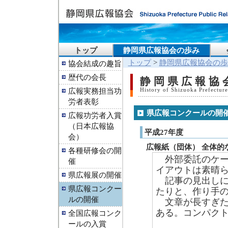
トップ
静岡県広報協会の歩み
トップ
>
静岡県広報協会の歩
協会結成の趣旨
歴代の会長
静岡県広報協
広報実務担当功
History of Shizuoka Prefecture
労者表彰
県広報コンクールの開
広報功労者入賞
（日本広報協
平成27年度
会）
広報紙（団体） 全体的
各種研修会の開
外部委託のケー
催
イアウトは素晴
県広報展の開催
記事の見出しに
県広報コンクー
たりと、作り手
ルの開催
文章が長すぎた
ある。コンパク
全国広報コンク
ールの入賞