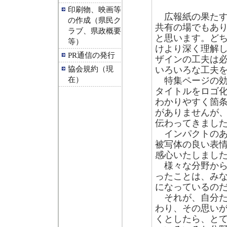
印刷物、映画等
広報紙の果たす
の作成（県民ク
共有の場でもあ
ラブ、県政概要
と思います。ど
等）
けより深く理解
PR通信の発行
ザインの工夫は
協会規約（現
いろいろな工夫
在）
特集ページの効
タイトルをロゴ
わかりやすく箇
がありませんが
伝わってきまし
インパクトのあ
被写体の良い表
感心いたしまし
様々な分野から
ったことは、み
になっているの
それが、自分た
わり、その思い
くとしたら、と