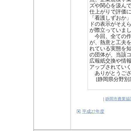
ズや関心を汲ん
仕上がりで評価
「看護しずおか
ドの表示がそえ
が際立っていま
今回、全ての作
が、熱意と工夫
れている実態を
の団体が、当該
広報紙交換や情
アップされてい
ありがとうござ
[静岡県分野
|
静岡市農業協
平成27年度