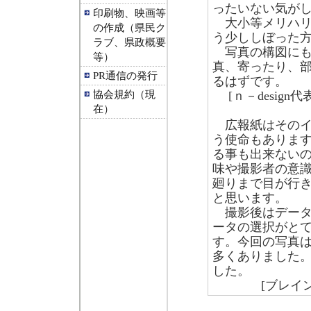
ったいない気が
印刷物、映画等
大小等メリハリ
の作成（県民ク
う少ししぼった
ラブ、県政概要
写真の構図にも
等）
真、寄ったり、
PR通信の発行
るはずです。
協会規約（現
[ｎ－desi
在）
広報紙はそのイ
う使命もありま
る事も出来ない
味や撮影者の意
廻りまで目が行
と思います。
撮影後はデータ
ータの選択がと
す。今回の写真
多くありました
した。
[ブレイ