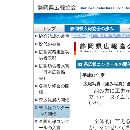
トップ
静岡県広報協会の歩み
トップ
>
静岡県広報協会の歩
協会結成の趣旨
歴代の会長
静岡県広報協
広報実務担当功
History of Shizuoka Prefecture
労者表彰
県広報コンクールの開
広報功労者入賞
（日本広報協
平成27年度
会）
広報写真（組み写真）
各種研修会の開
組み方に工夫が
催
立った。タイム
県広報展の開催
いた。
県広報コンクー
ルの開催
全体的に言える
全国広報コンク
が、そのせいで
ールの入賞