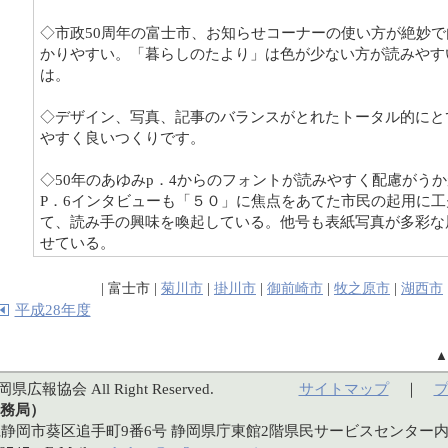
◇市政50周年の富士市、お知らせコーナーの使い方が絶妙で
かりやすい。「暮らしのたより」は色が少ない方が読みやす
は。
◇デザイン、写真、記事のバランスがとれたトータル的にと
やすく良いつくりです。
◇50年のあゆみp．4からのフォントが読みやすく配慮がう
P．6インタビューも「５０」に焦点をあてた市民の起用に工
て、読み手の興味を喚起している。他号も表紙写真が多彩な
せている。
| 富士市 |
菊川市
|
掛川市
|
御前崎市
|
牧之原市
|
湖西市
平成28年度
岡県広報協会 All Right Reserved.
サイトマップ
｜
務局）
静岡県静岡市葵区追手町9番6号 静岡県庁東館2階県民サービスセンター