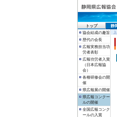
トップ
静
協会結成の趣旨
歴代の会長
広報実務担当功
労者表彰
広報功労者入賞
（日本広報協
会）
各種研修会の開
催
県広報展の開催
県広報コンクー
ルの開催
全国広報コンク
ールの入賞