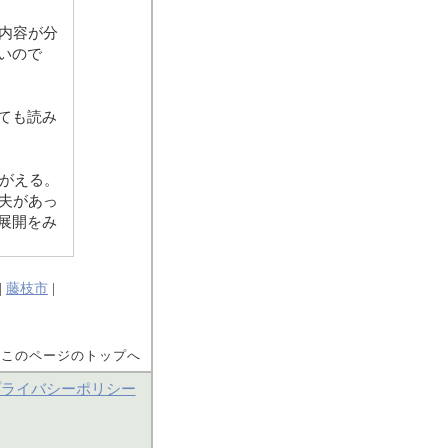
内容が分
いので
ても読み
かがえる。
夫があっ
展開をみ
|
藤枝市
|
▲このページのトップへ
プライバシーポリシー
内