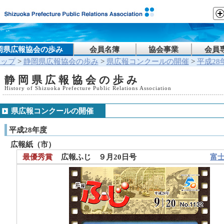
岡県広報協会の歩み
会員名簿
協会事業
会員
トップ
>
静岡県広報協会の歩み
>
県広報コンクールの開催
>
平成28
静岡県広報協会の歩み
History of Shizuoka Prefecture Public Relations Association
県広報コンクールの開催
平成28年度
広報紙（市）
最優秀賞
広報ふじ ９月20日号
富