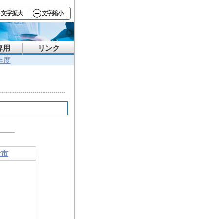
文字拡大
文字縮小
専用
リンク
年度
士市