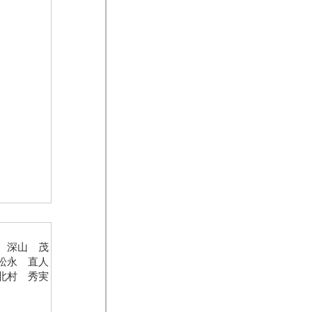
 深山 茂
松永 直人
北村 秀実