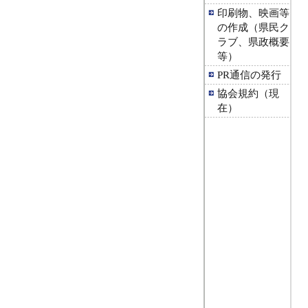
印刷物、映画等
の作成（県民ク
ラブ、県政概要
等）
PR通信の発行
協会規約（現
在）