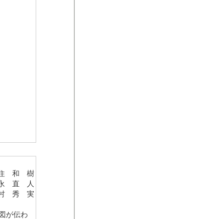
住 和 樹
永 直 人
村 秀 実
図が伝わ