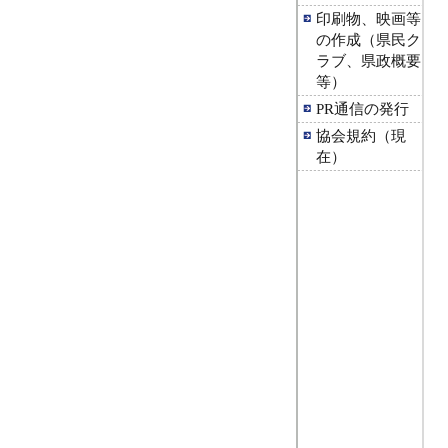
印刷物、映画等
の作成（県民ク
ラブ、県政概要
等）
PR通信の発行
協会規約（現
在）