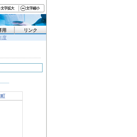
文字拡大
文字縮小
専用
リンク
年度
南町