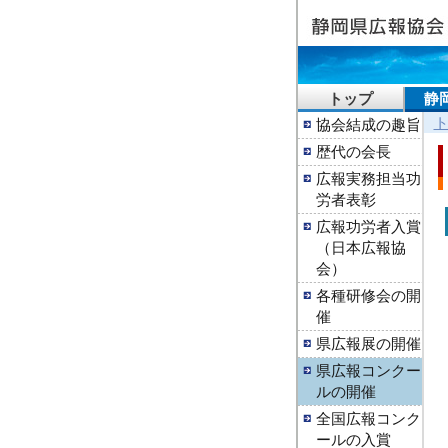
トップ
静
協会結成の趣旨
歴代の会長
広報実務担当功
労者表彰
広報功労者入賞
（日本広報協
会）
各種研修会の開
催
県広報展の開催
県広報コンクー
ルの開催
全国広報コンク
ールの入賞