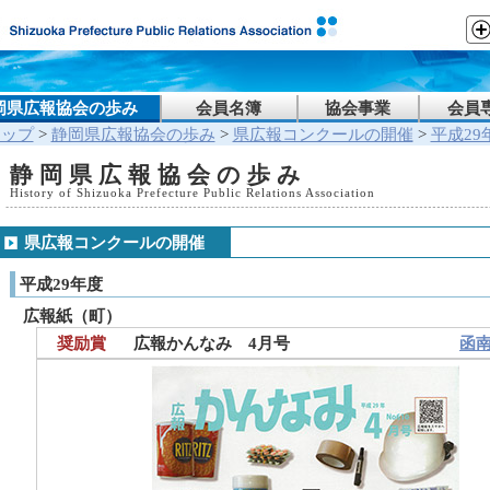
岡県広報協会の歩み
会員名簿
協会事業
会員
トップ
>
静岡県広報協会の歩み
>
県広報コンクールの開催
>
平成29
静岡県広報協会の歩み
History of Shizuoka Prefecture Public Relations Association
県広報コンクールの開催
平成29年度
広報紙（町）
奨励賞
広報かんなみ 4月号
函