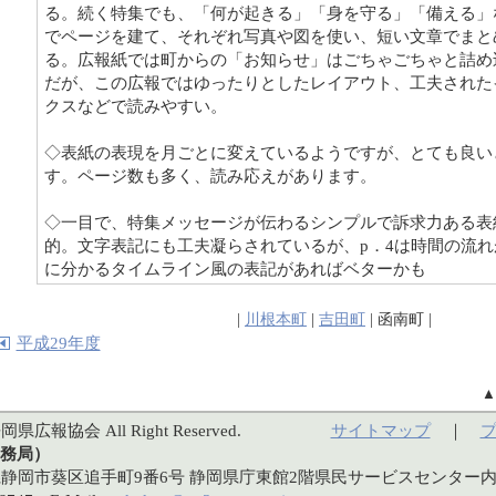
る。続く特集でも、「何が起きる」「身を守る」「備える」
でページを建て、それぞれ写真や図を使い、短い文章でまと
る。広報紙では町からの「お知らせ」はごちゃごちゃと詰め
だが、この広報ではゆったりとしたレイアウト、工夫された
クスなどで読みやすい。
◇表紙の表現を月ごとに変えているようですが、とても良い
す。ページ数も多く、読み応えがあります。
◇一目で、特集メッセージが伝わるシンプルで訴求力ある表
的。文字表記にも工夫凝らされているが、p．4は時間の流れ
に分かるタイムライン風の表記があればベターかも
|
川根本町
|
吉田町
| 函南町 |
平成29年度
岡県広報協会 All Right Reserved.
サイトマップ
｜
務局）
静岡県静岡市葵区追手町9番6号 静岡県庁東館2階県民サービスセンター