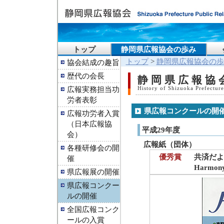
トップ
静岡県広報協会の歩み
トップ
>
静岡県広報協会の歩
協会結成の趣旨
歴代の会長
静岡県広報協
広報実務担当功
History of Shizuoka Prefecture
労者表彰
県広報コンクールの開
広報功労者入賞
（日本広報協
平成29年度
会）
広報紙（団体）
各種研修会の開
優秀賞
共済だ
催
Harmon
県広報展の開催
県広報コンクー
ルの開催
全国広報コンク
ールの入賞