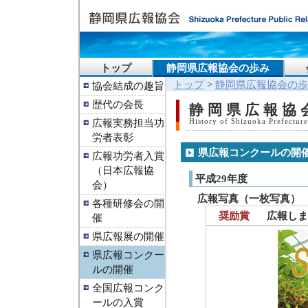
トップ
静岡県広報協会の歩み
トップ
>
静岡県広報協会の歩
協会結成の趣旨
歴代の会長
静岡県広報協
広報実務担当功
History of Shizuoka Prefecture
労者表彰
県広報コンクールの開
広報功労者入賞
（日本広報協
平成29年度
会）
広報写真（一枚写真）
各種研修会の開
奨励賞
広報しま
催
県広報展の開催
県広報コンクー
ルの開催
全国広報コンク
ールの入賞