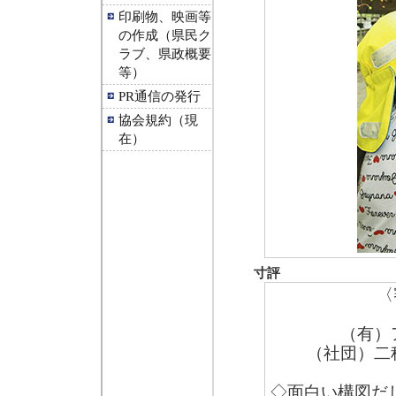
印刷物、映画等
の作成（県民ク
ラブ、県政概要
等）
PR通信の発行
協会規約（現
在）
寸評
〈
（有）
（社団）二
◇面白い構図だ