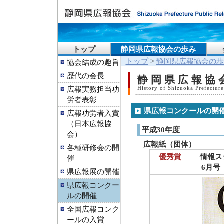
トップ
静岡県広報協会の歩み
トップ
>
静岡県広報協会の歩
協会結成の趣旨
歴代の会長
静岡県広報協
広報実務担当功
History of Shizuoka Prefecture
労者表彰
県広報コンクールの開
広報功労者入賞
（日本広報協
平成30年度
会）
広報紙（団体）
各種研修会の開
優秀賞
情報ス
催
6月号
県広報展の開催
県広報コンクー
ルの開催
全国広報コンク
ールの入賞