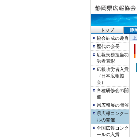
トップ
静
協会結成の趣旨
歴代の会長
広報実務担当功
労者表彰
広報功労者入賞
（日本広報協
会）
各種研修会の開
催
県広報展の開催
県広報コンクー
ルの開催
全国広報コンク
ールの入賞