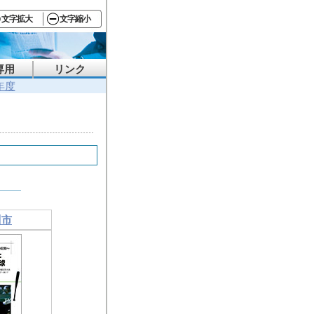
文字拡大
文字縮小
専用
リンク
年度
川市