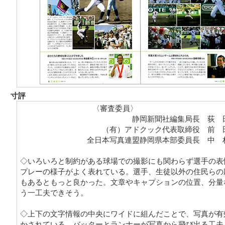
寸評
〈審査委員〉
静岡新聞社編集局長 荻 
（有）アドクック代表取締役 前 
全日本写真連盟静岡県本部委員長 中 
◇いろいろと制約がある球場での撮影にも関わらず選手の表
プレーの様子がよく表れている。選手、生徒以外の住民らの
もあるともっと良かった。文章やキャプションの位置、分量
う一工夫できそう。
◇上下の文字情報の中央にワイドに組んだことで、写真が有
かされている。バッターとランナーが写真から飛び出る工夫