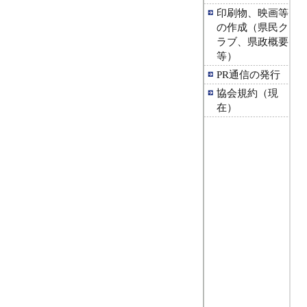
印刷物、映画等
の作成（県民ク
ラブ、県政概要
等）
PR通信の発行
協会規約（現
在）