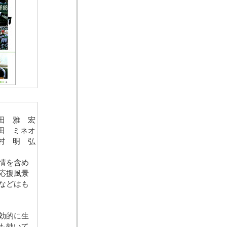
田 雅 宏
田 ミネオ
村 明 弘
情を含め
応援風景
などはも
効的に生
も効いて