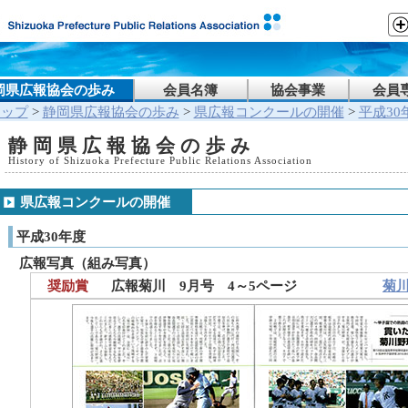
岡県広報協会の歩み
会員名簿
協会事業
会員
トップ
>
静岡県広報協会の歩み
>
県広報コンクールの開催
>
平成30
静岡県広報協会の歩み
History of Shizuoka Prefecture Public Relations Association
県広報コンクールの開催
平成30年度
広報写真（組み写真）
奨励賞
広報菊川 9月号 4～5ページ
菊