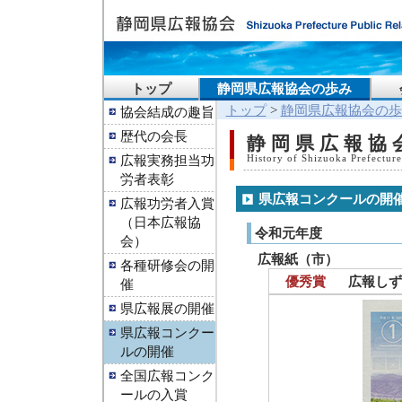
トップ
静岡県広報協会の歩み
トップ
>
静岡県広報協会の歩
協会結成の趣旨
歴代の会長
静岡県広報協
広報実務担当功
History of Shizuoka Prefecture
労者表彰
県広報コンクールの開
広報功労者入賞
（日本広報協
令和元年度
会）
広報紙（市）
各種研修会の開
優秀賞
広報しず
催
県広報展の開催
県広報コンクー
ルの開催
全国広報コンク
ールの入賞