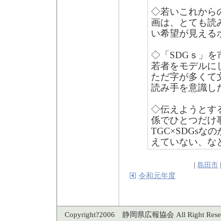
◇若いこれから
画は、とても読
い希望が見える
◇「SDGｓ」を
若者をモデルに
ただ字が多くて
読み手を意識し
◇伝えようとす
係でひとつだけ
TGC×SDGs
えていない、な
|
島田市
令和元年度
Copyright?2006 静岡県広報協会 All Right Reser