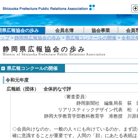
岡県広報協会の歩み
会員名簿
協会事業
会員
トップ
>
静岡県広報協会の歩み
>
県広報コンクールの開催
>
令和元
静岡県広報協会の歩み
History of Shizuoka Prefecture Public Relations Association
県広報コンクールの開催
令和元年度
広報紙（団体） 全体的な寸評
〈審査委員〉
静岡新聞社 編集局長 荻 
リアリスティックデザイン代表 松 
静岡大学教育学部教科教育学 准教授 川原
◇会員向けなのか。一般の人々にも向けているのか。まず読
確に意識することが重要です。人間の「顔」にあたる表紙は