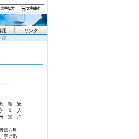
文字拡大
文字縮小
専用
リンク
年度
田 雅 宏
永 直 人
﨑 知 洋
者層を明
、手に取