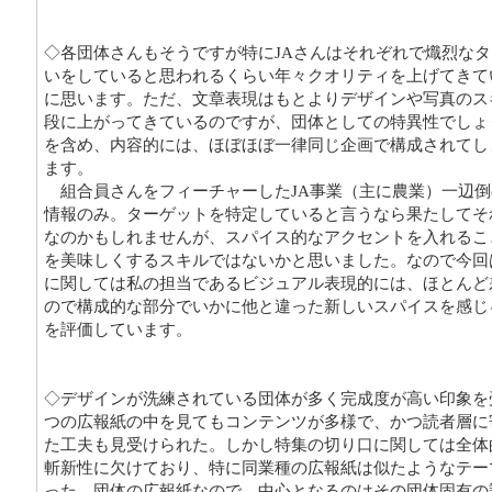
◇各団体さんもそうですが特にJAさんはそれぞれで熾烈な
いをしていると思われるくらい年々クオリティを上げてきて
に思います。ただ、文章表現はもとよりデザインや写真のス
段に上がってきているのですが、団体としての特異性でしょ
を含め、内容的には、ほぼほぼ一律同じ企画で構成されてし
ます。
組合員さんをフィーチャーしたJA事業（主に農業）一辺倒
情報のみ。ターゲットを特定していると言うなら果たしてそ
なのかもしれませんが、スパイス的なアクセントを入れるこ
を美味しくするスキルではないかと思いました。なので今回
に関しては私の担当であるビジュアル表現的には、ほとんど
ので構成的な部分でいかに他と違った新しいスパイスを感じ
を評価しています。
◇デザインが洗練されている団体が多く完成度が高い印象を
つの広報紙の中を見てもコンテンツが多様で、かつ読者層に
た工夫も見受けられた。しかし特集の切り口に関しては全体
斬新性に欠けており、特に同業種の広報紙は似たようなテー
った。団体の広報紙なので、中心となるのはその団体固有の