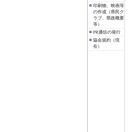
印刷物、映画等
の作成（県民ク
ラブ、県政概要
等）
PR通信の発行
協会規約（現
在）