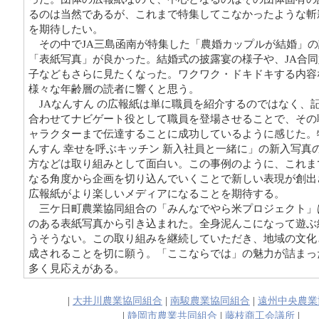
るのは当然であるが、これまで特集してこなかったような斬
を期待したい。
その中でJA三島函南が特集した「農婚カップルが結婚」の
「表紙写真」が良かった。結婚式の披露宴の様子や、JA合
子などもさらに見たくなった。ワクワク・ドキドキする内容
様々な年齢層の読者に響くと思う。
JAなんすん の広報紙は単に職員を紹介するのではなく、
合わせてナビゲート役として職員を登場させることで、その
ャラクターまで伝達することに成功しているように感じた。
んすん 幸せを呼ぶキッチン 新入社員と一緒に」の新入写真
方などは取り組みとして面白い。この事例のように、これま
なる角度から企画を切り込んでいくことで新しい表現が創出
広報紙がより楽しいメディアになることを期待する。
三ケ日町農業協同組合の「みんなでやら米プロジェクト」
のある表紙写真から引き込まれた。全身泥んこになって遊ぶ
うそうない。この取り組みを継続していただき、地域の文化
成されることを切に願う。「ここならでは」の魅力が詰まっ
多く見応えがある。
|
大井川農業協同組合
|
南駿農業協同組合
|
遠州中央農業
|
静岡市農業共同組合
|
藤枝商工会議所
|