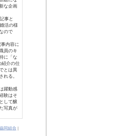
新な企画
記事と
同婚活の様
なので
記事内容に
職員のキ
特に「な
の紹介の仕
でとは異
される。
は躍動感
経験はそ
として醸
た写真が
協同組合
|