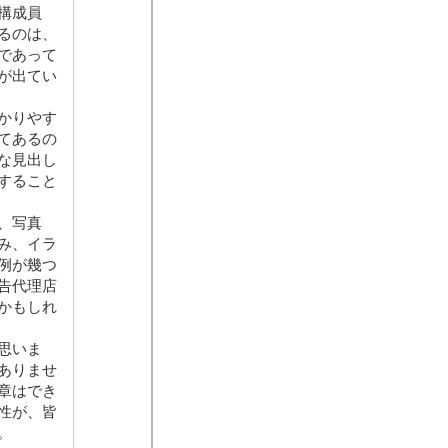
構成員
るのは、
であって
が出てい
かりやす
てあるの
な見出し
すること
、写真
み、イラ
例が幾つ
告代理店
かもしれ
思いま
ありませ
章はでき
性が、皆
。