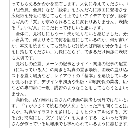
ってもらえるか否かを左右します。大切に考えてください。
（組合員、会員）など「読者」をふんだんに紙面に登場させ
広報紙を身近に感じてもらう上でよいアイデアですが、読者
も写真の「質」が求められることに変わりありません。表情
る「よい写真」にこだわってほしいと思います。
全体に、見出しにもう一工夫が足りないと感じました。分
い言葉で、何よりそこで何を話題にしているのか、何が書い
か、本文を読まなくても見出しだけ読めば内容が分かるよう
を目指してください。冗長にならず、できるだけ簡潔に表現
も大切です。
見出しの位置、メーンの記事とサイド・関連の記事の配置
（に写っている人）の向きと写真の置き場所、図表の盛り込
ストを置く場所など、レイアウトの「基本」を逸脱している
か見られます。デザイン事務所や出版・印刷関係の業者、広
などの専門家に一度、講習のようなことをしてもらうとよい
ません。
高齢化、活字離れは皆さんの紙面の読者も例外ではないと
す。「字が小さくて読むのが大変」といった声を聞くことは
んか。写真やイラストを多用し、よりビジュアル化する、文
るだけ簡潔にし、文字（活字）を大きくする－といった方向
さんが作っている広報紙でも求められているように感じます