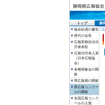
トップ
静
協会結成の趣旨
歴代の会長
広報実務担当功
労者表彰
広報功労者入賞
（日本広報協
会）
各種研修会の開
催
県広報展の開催
県広報コンクー
ルの開催
全国広報コンク
ールの入賞