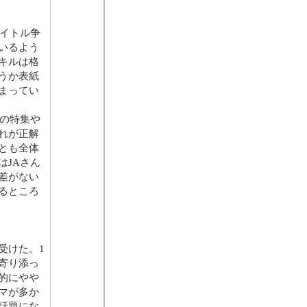
タイトル争
いるよう
キルは格
うか表紙
まってい
の特集や
れが正解
とも全体
はJAさん
差がない
るところ
受けた。1
寄り添っ
的にやや
マが多か
話題にな