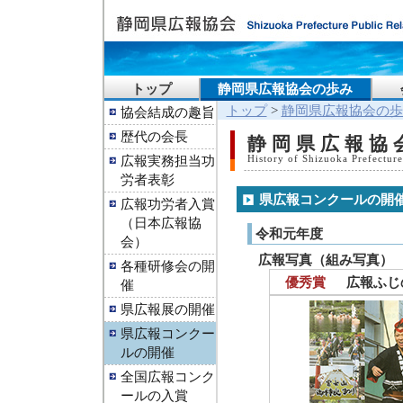
トップ
静岡県広報協会の歩み
トップ
>
静岡県広報協会の歩
協会結成の趣旨
歴代の会長
静岡県広報協
広報実務担当功
History of Shizuoka Prefecture
労者表彰
県広報コンクールの開
広報功労者入賞
（日本広報協
令和元年度
会）
広報写真（組み写真）
各種研修会の開
優秀賞
広報ふじ
催
県広報展の開催
県広報コンクー
ルの開催
全国広報コンク
ールの入賞