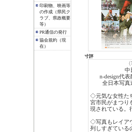
印刷物、映画等
の作成（県民ク
ラブ、県政概要
等）
PR通信の発行
協会規約（現
在）
寸評
〈
中
n-desi
全日本写真
◇元気な女性た
宮市民がまつり
現されている。
◇写真もレイア
列しすぎている