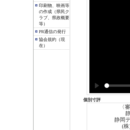
印刷物、映画等
の作成（県民ク
ラブ、県政概要
等）
PR通信の発行
協会規約（現
在）
Play
個別寸評
〈
静岡
(