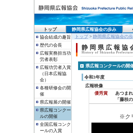
トップ
静岡県広報協会の歩み
トップ
>
静岡県広報協会の歩
協会結成の趣旨
歴代の会長
静岡県広報協
広報実務担当功
History of Shizuoka Prefecture
労者表彰
県広報コンクールの開
広報功労者入賞
（日本広報協
令和3年度
会）
広報映像
各種研修会の開
優秀賞
あつまれ
催
「藤枝の
県広報展の開催
県広報コンクー
※ク
ルの開催
全国広報コンク
ールの入賞