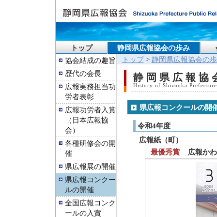
トップ
静岡県広報協会の歩み
トップ
>
静岡県広報協会の歩
協会結成の趣旨
歴代の会長
静岡県広報協
広報実務担当功
History of Shizuoka Prefecture
労者表彰
県広報コンクールの開
広報功労者入賞
（日本広報協
令和4年度
会）
広報紙（町）
各種研修会の開
最優秀賞
広報かわ
催
県広報展の開催
県広報コンクー
ルの開催
全国広報コンク
ールの入賞