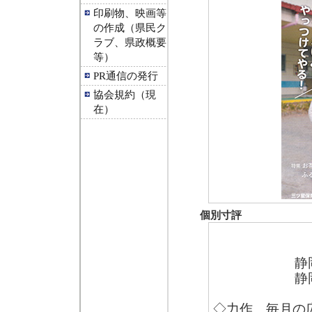
印刷物、映画等
の作成（県民ク
ラブ、県政概要
等）
PR通信の発行
協会規約（現
在）
個別寸評
静
静
◇力作。毎月の