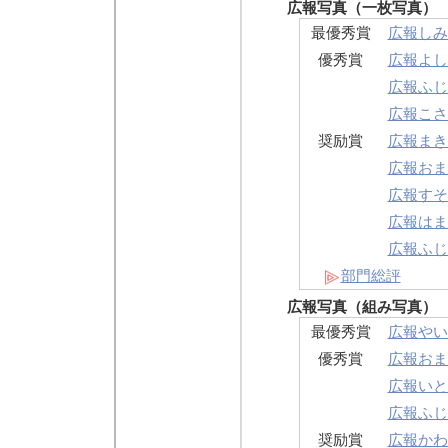
広報写真（一枚写真）
最優秀賞
広報しみ
優秀賞
広報よし
広報ふじ
広報こさ
奨励賞
広報まき
広報おま
広報すそ
広報はま
広報ふじ
部門総評
広報写真（組み写真）
最優秀賞
広報やい
優秀賞
広報おま
広報いと
広報ふじ 
奨励賞
広報かわ