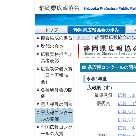
トップ
静岡県広報協会の歩み
トップ
> 静岡県広報協会の歩
協会結成の趣旨
歴代の会長
静岡県広報協
広報実務担当功
History of Shizuoka Prefecture
労者表彰
県広報コンクールの開
広報功労者入賞
（日本広報協
令和5年度
会）
広報紙（市）
各種研修会の開
最優秀賞
広報しま
催
優秀賞
広報しず
県広報展の開催
広報ふじ 
県広報コンクー
ルの開催
広報ふじ
全国広報コンク
広報こさ
ールの入賞