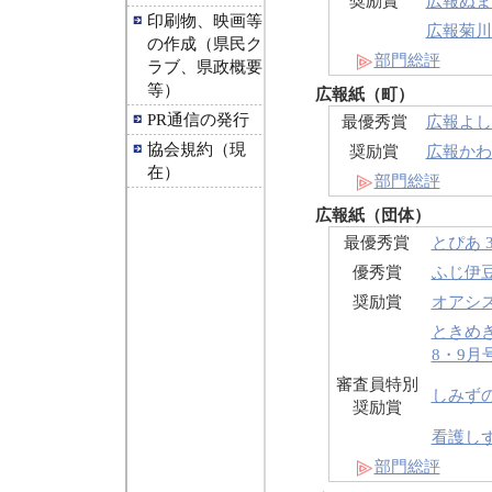
奨励賞
広報ぬま
印刷物、映画等
広報菊川 
の作成（県民ク
部門総評
ラブ、県政概要
等）
広報紙（町）
PR通信の発行
最優秀賞
広報よし
協会規約（現
奨励賞
広報かわづ
在）
部門総評
広報紙（団体）
最優秀賞
とぴあ 
優秀賞
ふじ伊豆 
奨励賞
オアシス 
ときめ
8・9月
審査員特別
しみずの
奨励賞
看護しずお
部門総評