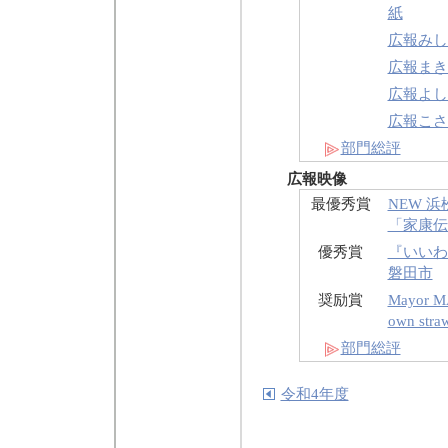
紙
広報みしま
広報まき
広報よし
広報こさい
部門総評
広報映像
最優秀賞
NEW 
「家康伝
優秀賞
『いいわ
磐田市
奨励賞
Mayor MA
own stra
部門総評
令和4年度