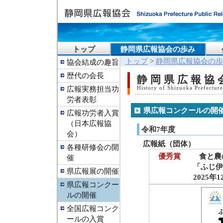
トップ
静岡県広報協会の歩み
トップ
>
静岡県広報協会の歩
協会結成の趣旨
歴代の会長
静岡県広報協
広報実務担当功
History of Shizuoka Prefecture
労者表彰
県広報コンクールの開
広報功労者入賞
（日本広報協
令和7年度
会）
広報紙（団体）
各種研修会の開
優秀賞
食と農
催
「ふじ伊豆
県広報展の開催
2025年12
県広報コンクー
ルの開催
全国広報コンク
ールの入賞