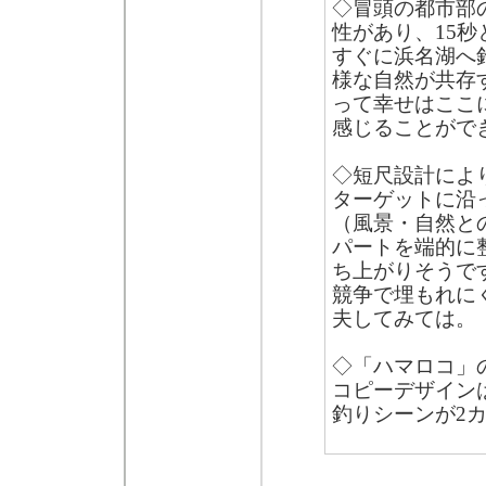
◇冒頭の都市部
性があり、15
すぐに浜名湖へ
様な自然が共存
って幸せはここ
感じることがで
◇短尺設計によ
ターゲットに沿
（風景・自然と
パートを端的に
ち上がりそうで
競争で埋もれに
夫してみては。
◇「ハマロコ」
コピーデザインは
釣りシーンが2