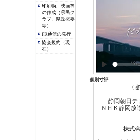
印刷物、映画等
の作成（県民ク
ラブ、県政概要
等）
PR通信の発行
協会規約（現
在）
Play
個別寸評
〈
静岡朝日テ
ＮＨＫ静岡放
株式会