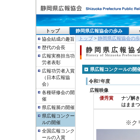
トップ
静岡県広報協会の歩み
トップ
>
静岡県広報協会の歩
協会結成の趣旨
歴代の会長
静岡県広報協
広報実務担当功
History of Shizuoka Prefecture
労者表彰
県広報コンクールの開
広報功労者入賞
（日本広報協
令和7年度
会）
広報映像
各種研修会の開
優秀賞
ナゾ解き
催
はままつ
県広報展の開催
県広報コンクー
※ク
ルの開催
全国広報コンク
ールの入賞