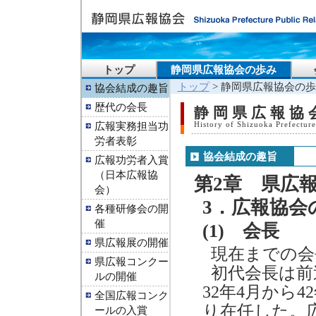
トップ
静岡県広報協会の歩み
トップ
> 静岡県広報協会の歩
協会結成の趣旨
歴代の会長
静岡県広報協
広報実務担当功
History of Shizuoka Prefecture
労者表彰
協会結成の趣旨
広報功労者入賞
（日本広報協
第2章 県広
会）
3．広報協会
各種研修会の開
催
(1) 会長
県広報展の開催
現在までの会
県広報コンクー
初代会長は前
ルの開催
32年4月から
全国広報コンク
り在任した。
ールの入賞