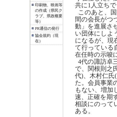
共に1人立ち
印刷物、映画等
の作成（県民ク
このあと、国持
ラブ、県政概要
間の会長がつ
等）
動」を進展さ
PR通信の発行
い団体にしよ
協会規約（現
になるが、現
在）
て行っている
在任時の示唆
4代の諏訪卓
で、関根則之氏(
代)、木村仁氏
た。会員事業
もない、増加
速、正確を期
相談にのって
ある。