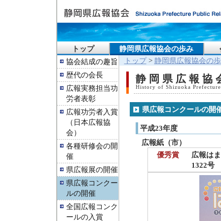
トップ
静岡県広報協会の歩み
トップ
>
静岡県広報協会の歩
協会結成の趣旨
歴代の会長
静岡県広報協
広報実務担当功
History of Shizuoka Prefecture
労者表彰
県広報コンクールの開
広報功労者入賞
（日本広報協
平成23年度
会）
広報紙（市）
各種研修会の開
優秀賞
広報はま
催
1322号
県広報展の開催
県広報コンクー
ルの開催
全国広報コンク
ールの入賞