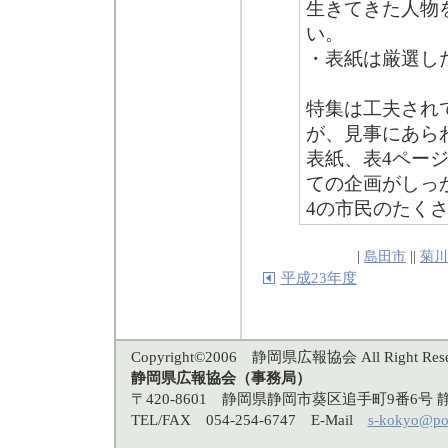
生きてきた人物
い。
・表紙は厳選し
特集は工夫され
が、見事にあら
表紙、表4ペー
ての企画がしっ
4の市民のたく
|
島田市
||
菊川
平成23年度
Copyright©2006 静岡県広報協会 All Right Rese
静岡県広報協会（事務局）
〒420-8601 静岡県静岡市葵区追手町9番6
TEL/FAX 054-254-6747 E-Mail
s-kokyo@po3