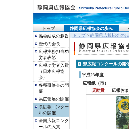
トップ
静岡県広報協会の歩み
トップ
>
静岡県広報協会の歩
協会結成の趣旨
歴代の会長
静岡県広報協
広報実務担当功
History of Shizuoka Prefecture
労者表彰
県広報コンクールの開
広報功労者入賞
（日本広報協
平成23年度
会）
広報紙（市）
各種研修会の開
奨励賞
広報おま
催
県広報展の開催
県広報コンクー
ルの開催
全国広報コンク
ールの入賞