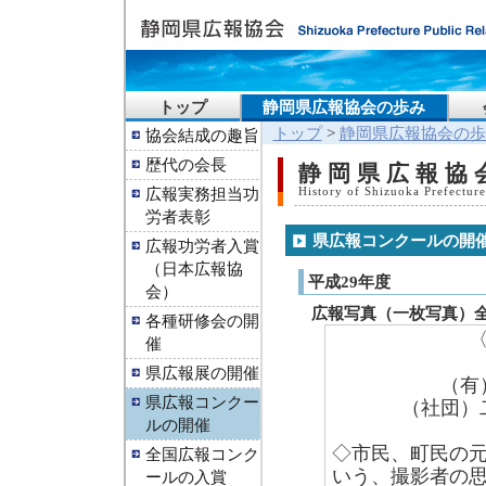
トップ
静岡県広報協会の歩み
トップ
>
静岡県広報協会の歩
協会結成の趣旨
歴代の会長
静岡県広報協
広報実務担当功
History of Shizuoka Prefecture
労者表彰
県広報コンクールの開
広報功労者入賞
（日本広報協
平成29年度
会）
広報写真（一枚写真）
各種研修会の開
催
県広報展の開催
（有
県広報コンクー
（社団）
ルの開催
◇市民、町民の
全国広報コンク
いう、撮影者の
ールの入賞