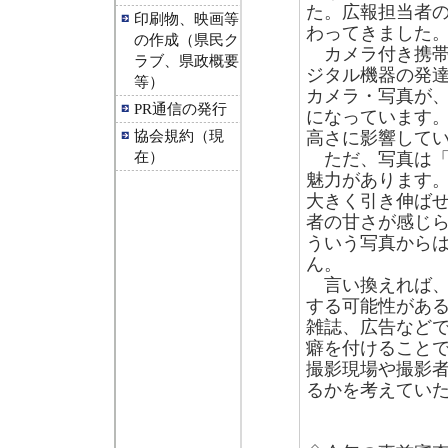
た。広報担当者
印刷物、映画等
わってきました
の作成（県民ク
カメラ付き携帯
ラブ、県政概要
ジタル機器の発
等）
カメラ・写真が
PR通信の発行
になっています
協会規約（現
高さに影響して
在）
ただ、写真は「
魅力があります
大きく引き伸ば
者の甘さが感じ
ういう写真から
ん。
言い換えれば、
する可能性があ
雑誌、広告など
癖を付けること
撮影現場や撮影
るかを考えてい