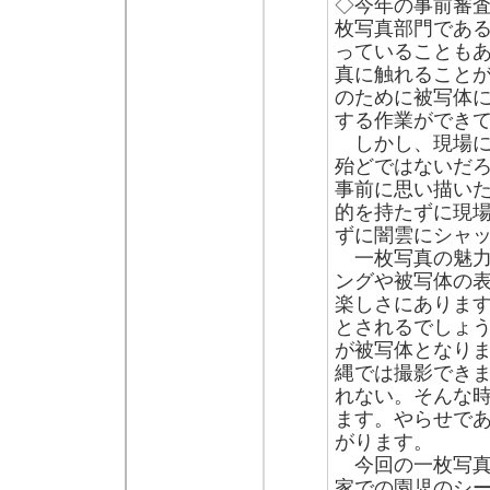
◇今年の事前審
枚写真部門であ
っていることも
真に触れること
のために被写体
する作業ができ
しかし、現場に
殆どではないだ
事前に思い描い
的を持たずに現
ずに闇雲にシャ
一枚写真の魅力
ングや被写体の
楽しさにありま
とされるでしょ
が被写体となり
縄では撮影でき
れない。そんな
ます。やらせで
がります。
今回の一枚写真
家での園児のシ