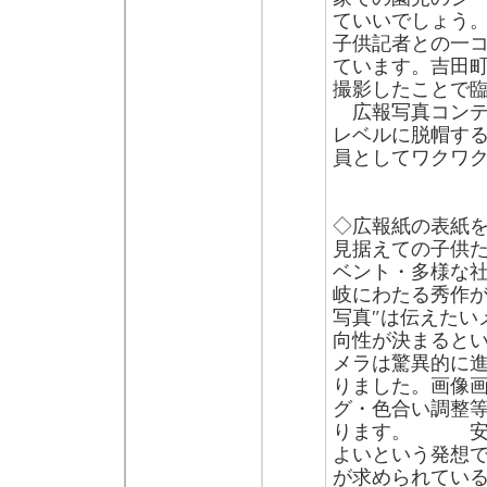
ていいでしょう。
子供記者との一
ています。吉田
撮影したことで
広報写真コンテ
レベルに脱帽す
員としてワクワ
◇広報紙の表紙を
見据えての子供
ベント・多様な
岐にわたる秀作
写真″は伝えたい
向性が決まると
メラは驚異的に
りました。画像
グ・色合い調整
ります。 安易
よいという発想
が求められてい