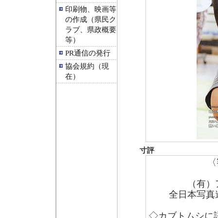
印刷物、映画等
の作成（県民ク
ラブ、県政概要
等）
PR通信の発行
協会規約（現
在）
寸評
〈
（有）
全日本写真
◇カブトムシに