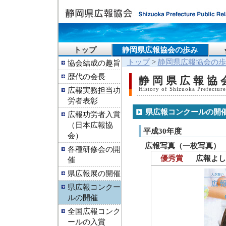
トップ
静岡県広報協会の歩み
トップ
>
静岡県広報協会の歩
協会結成の趣旨
歴代の会長
静岡県広報協
広報実務担当功
History of Shizuoka Prefecture
労者表彰
県広報コンクールの開
広報功労者入賞
（日本広報協
平成30年度
会）
広報写真（一枚写真）
各種研修会の開
優秀賞
広報よし
催
県広報展の開催
県広報コンクー
ルの開催
全国広報コンク
ールの入賞