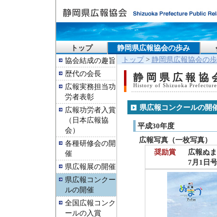
トップ
静岡県広報協会の歩み
トップ
>
静岡県広報協会の歩
協会結成の趣旨
歴代の会長
静岡県広報協
広報実務担当功
History of Shizuoka Prefecture
労者表彰
県広報コンクールの開
広報功労者入賞
（日本広報協
平成30年度
会）
広報写真（一枚写真）
各種研修会の開
奨励賞
広報ぬ
催
7月1日
県広報展の開催
県広報コンクー
ルの開催
全国広報コンク
ールの入賞