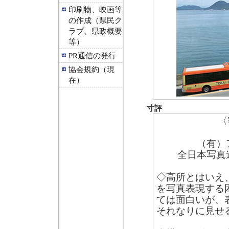
印刷物、映画等
の作成（県民ク
ラブ、県政概要
等）
PR通信の発行
協会規約（現
在）
寸評
〈
（有）
全日本写真
◇高所とはいえ
を写真表現する
ては面白いが、
それなりに見せ