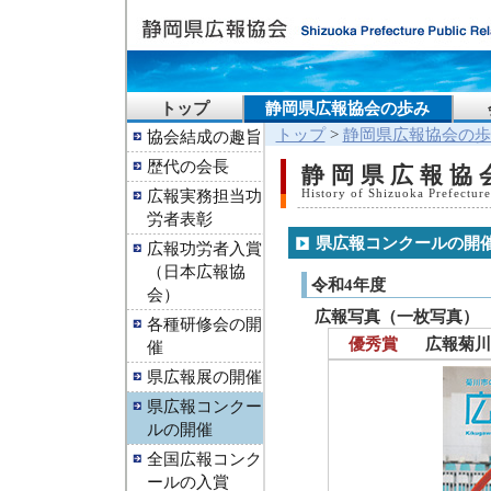
トップ
静岡県広報協会の歩み
トップ
>
静岡県広報協会の歩
協会結成の趣旨
歴代の会長
静岡県広報協
広報実務担当功
History of Shizuoka Prefecture
労者表彰
県広報コンクールの開
広報功労者入賞
（日本広報協
令和4年度
会）
広報写真（一枚写真）
各種研修会の開
優秀賞
広報菊川 
催
県広報展の開催
県広報コンクー
ルの開催
全国広報コンク
ールの入賞