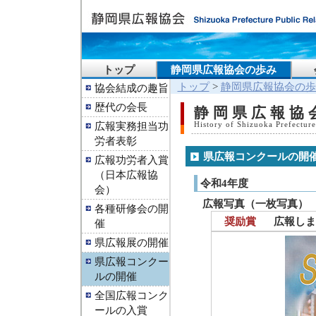
トップ
静岡県広報協会の歩み
トップ
>
静岡県広報協会の歩
協会結成の趣旨
歴代の会長
静岡県広報協
広報実務担当功
History of Shizuoka Prefecture
労者表彰
県広報コンクールの開
広報功労者入賞
（日本広報協
令和4年度
会）
広報写真（一枚写真）
各種研修会の開
奨励賞
広報しま
催
県広報展の開催
県広報コンクー
ルの開催
全国広報コンク
ールの入賞