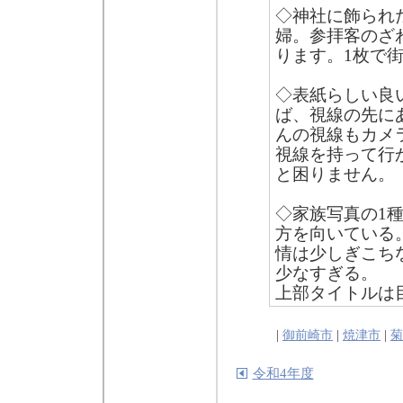
◇神社に飾られ
婦。参拝客のざ
ります。1枚で
◇表紙らしい良
ば、視線の先に
んの視線もカメ
視線を持って行
と困りません。
◇家族写真の1
方を向いている
情は少しぎこち
少なすぎる。
上部タイトルは
|
御前崎市
|
焼津市
|
菊
令和4年度